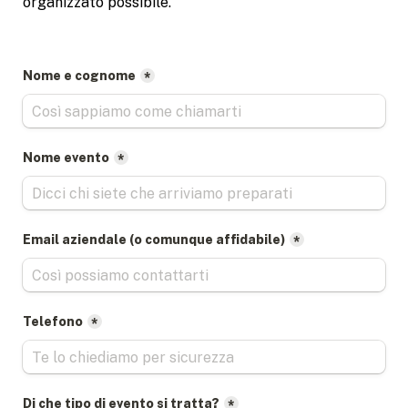
organizzato possibile.
Nome e cognome
*
Nome evento
*
Email aziendale (o comunque affidabile)
*
Telefono
*
Di che tipo di evento si tratta?
*